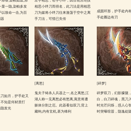
手添香,染帕如血,添
左手相思，右手小绊，因百花宫绝技
一显一隐,染帕多发
相思小绊刀而得名，此刀法是用相思
成圆环形，护手处内
予以致命一击,为百
刀为媒将小绊刀往来激荡于空中之离
手处圈边有刃
利器
手刀法，可惜已失传
[离愁]
[碎梦]
鬼夫子铸杀人兵器之一,名之离愁,江
碎梦双刀，幻影朦胧
其刀如月，护手处又
湖人称一见离愁必有愁离,寓意将遭
白，白刀碎魂，黑刀
，不知是何材质打
躯体分割之厄。此器看似双刀,背上
时光芒闪烁，惑人心
隐隐发光
藏钩,内有玄机,甚为锋利
时突曝喧嚣，隐逸处