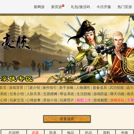
新网游
新页游
礼包/激活码
今日开服
热门页游
魔兽
天堂
王权与
首页
|
游戏背景
|
门派介绍
|
操作指引
|
新手攻略
|
人物属性
|
装备道具
|
武功技能
|
战斗
系统
|
任务介绍
|
人际关系
|
交易摆摊
|
帮会系统
|
生活技能
|
游戏防盗
|
聊天功能
|
相关
心得
|
玩家交流
|
心情故事
|
原创小说
|
玩家照片
|
截图上传
|
游戏截图
|
游戏论坛
|
文章
装备道具
总说明
武器
防具
饰品
药品
原料
坐骑