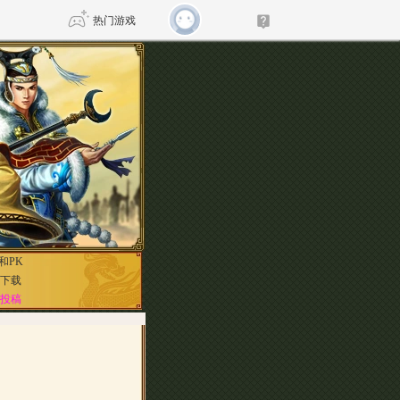
热门游戏
DNF
传奇4
剑网3旗舰版
新天龙八部
自由
诛仙世界
仙剑世界
和PK
下载
投稿