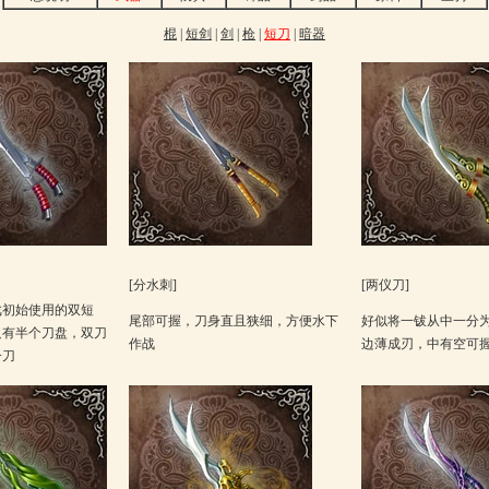
棍
|
短剑
|
剑
|
枪
|
短刀
|
暗器
[分水刺]
[两仪刀]
戏初始使用的双短
尾部可握，刀身直且狭细，方便水下
好似将一钹从中一分
只有半个刀盘，双刀
作战
边薄成刃，中有空可
一刀