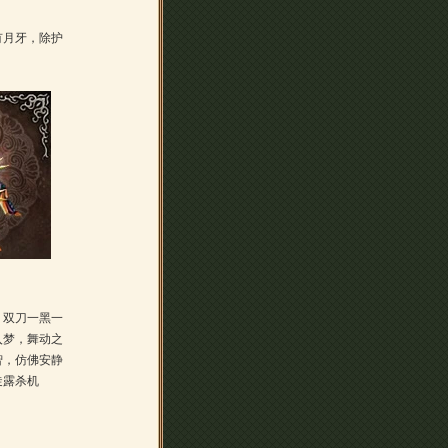
有月牙，除护
，双刀一黑一
入梦，舞动之
智，仿佛安静
陡露杀机