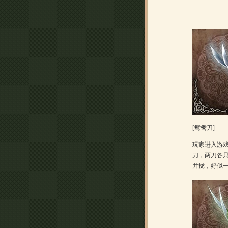
[鸳鸯刀]
玩家进入游
刀，两刀各
并拢，好似