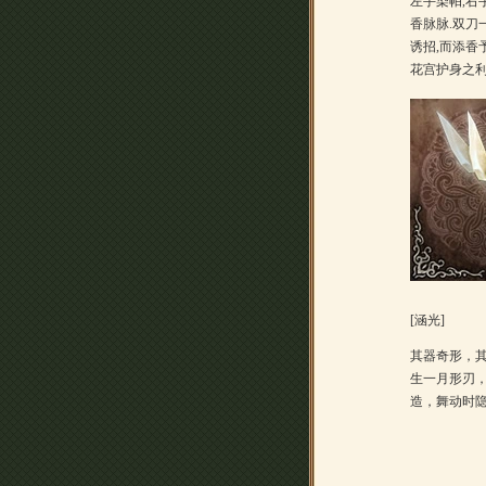
左手染帕,右
香脉脉.双刀
诱招,而添香
花宫护身之
[涵光]
其器奇形，
生一月形刃
造，舞动时