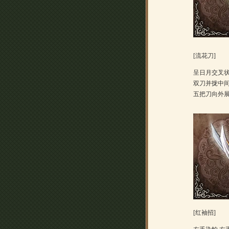
[流花刀]
呈日月交叉
双刀并拢中
五把刀向外
[红袖招]