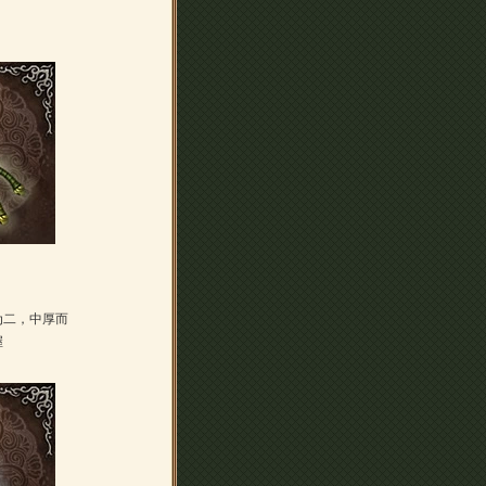
为二，中厚而
握