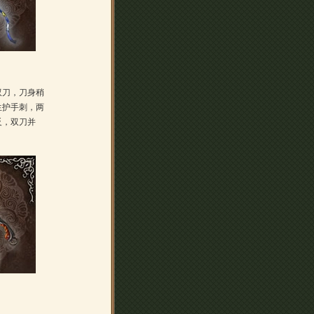
双刀，刀身稍
生护手刺，两
反，双刀并