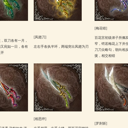
[梅花错]
[凤翅刀]
百花宫初级弟子所佩
状，双刀各有一月，
窄，锷若梅花上下并
间又宛如一日，各有
左右手各执半环，两端突出凤翅为刃
刀刀尖略勾，朝向相
展开
拢，相交相错
[相思绊]
[罗刹斩]