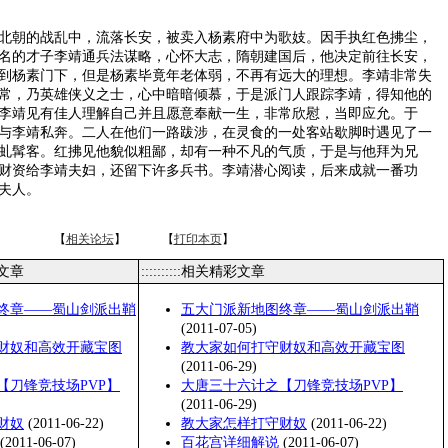
朝的战乱中，流落长安，被卖入杨素府中为歌妓。因手执红色拂尘，
名的才子李靖通兵法谋略，心怀大志，隋朝建国后，他决定前往长安，
到杨素门下，但是杨素毕竟年老体弱，不再有远大的理想。李靖非常失
常，乃英雄侠义之士，心中暗暗倾慕，于是派门人跟踪李靖，得知他的
李靖见有佳人理解自己并且愿意奉献一生，非常欣慰，当即应允。于
与李靖私奔。二人在他们一路跋涉，在灵食的一处客站歇脚时遇见了一
虬髯客。红拂见他貌似粗鄙，却有一种不凡的气质，于是与他拜为兄
财资给李靖夫妇，还留下许多兵书。李靖潜心阅读，后来成就一番功
夫人。
【
相关论坛
】 【
打印本页
】
类文章
::::::::::相关精彩文章
终章——蜀山剑派出鞘
五大门派新地图终章——蜀山剑派出鞘
(2011-07-05)
财奴和高效开藏宝图
教大家如何打守财奴和高效开藏宝图
(2011-06-29)
【刀锋竞技场PVP】
大唐三十六计之【刀锋竞技场PVP】
(2011-06-29)
财奴
(2011-06-22)
教大家怎样打守财奴
(2011-06-22)
(2011-06-07)
百花宫详细解说
(2011-06-07)