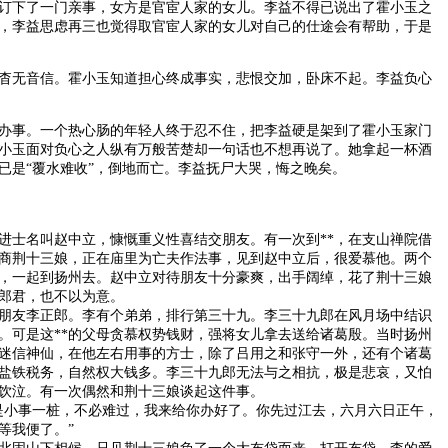
订下了一门亲事，女方是官宦人家的女儿。李益不得已说出了霍小玉之
，李益思虑再三也觉得取官宦人家的女儿对自己的仕途会有帮助，于是
无音信。霍小玉知道担心终成事实，悲恨交加，卧床不起。李益负心
事。一个热心肠的年轻人终于忍不住，把李益硬是架到了霍小玉家门
小玉面对负心之人纵有万般苦楚却一句话也不想再说了。她拿起一杯酒
已是“覆水难收”，倒地而亡。李益抚尸大哭，悔之晚矣。
士名叫赵中立，慷慨重义性喜结交朋友。有一次到**，在支山禅院借
商荆十三娘，正在庙里为亡夫作法事，见到赵中立后，很爱慕他。两个
，一起到扬州去。赵中立对待朋友十分豪爽，出手阔绰，花了荆十三娘
郎君，也不以为意。
友李正郎。李有个弟弟，排行第三十九。李三十九郎在风月场中结识
恋。可是这**的父母贪慕权势钱财，强将女儿拿去送给诸葛殷。当时扬州
迷信神仙，在他左右用事的方士，除了吕用之和张守一外，还有个诸葛
盐铁税务，自然权大钱多。李三十九郎无法与之相抗，极是悲哀，又怕
饮泣。有一次偶然和荆十三娘谈起这件事。
小事一桩，不必难过，我来给你办好了。你先过江去，六月六日正午，
等我便了。”