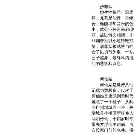
步非烟
她生性娴雅、温柔多
律，尤其是能弹一手绝
合，颇能增加音乐的色
中，武公业任河南府(
丽，故以诗文相赠，非
非烟曾经以小过错鞭打
情，后非烟被武缚与柱
女子以贞节为重，**
公子赵象，最终私情泄
们的悲悯和叹息。
何仙姑
何仙姑是世传八仙之一
记载为数极多，仅次于
何仙姑是唐武则天时代
她吃了一个桃子，从此不
今广州增城县一带，关
增城县小楼区新桂乡人
聪明伶俐，十四岁时幸
常去罗浮山里访仙。后
自投家门前的水井。投