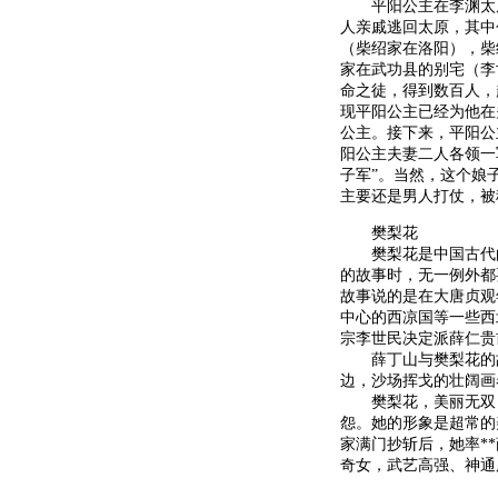
平阳公主在李渊太原起
人亲戚逃回太原，其中
（柴绍家在洛阳），柴
家在武功县的别宅（李
命之徒，得到数百人，
现平阳公主已经为他在
公主。接下来，平阳公
阳公主夫妻二人各领一
子军”。当然，这个娘
主要还是男人打仗，被
樊梨花
樊梨花是中国古代的
的故事时，无一例外都
故事说的是在大唐贞观
中心的西凉国等一些西
宗李世民决定派薛仁贵
薛丁山与樊梨花的故
边，沙场挥戈的壮阔画
樊梨花，美丽无双，
怨。她的形象是超常的
家满门抄斩后，她率*
奇女，武艺高强、神通