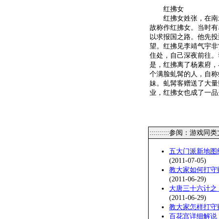
红拂女
红拂女姓张，在南北
故称作红拂女。当时有
以求报国之路。他先投
望。红拂见李靖气宇非
住处，自己深夜前往。
是，红拂离了杨素府，
个满脸虬髯的人，自称
妹。虬髯客赠送了大量
业，红拂女也成了一品
::::::::::参阅：游戏同
五大门派新地图
(2011-07-05)
教大家如何打守
(2011-06-29)
大唐三十六计之
(2011-06-29)
教大家怎样打守
百花宫详细解说