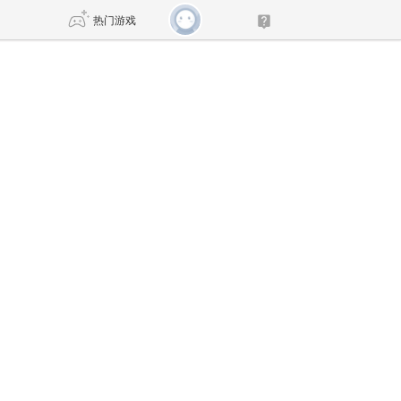
热门游戏
DNF
传奇4
剑网3旗舰版
新天龙八部
自由
诛仙世界
仙剑世界