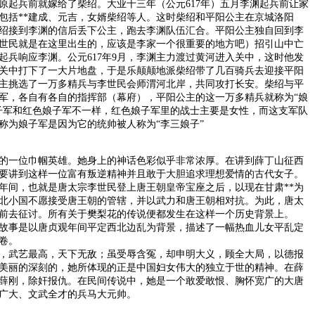
兵前就嫁给了柴绍。大业十三年（公元617年）五月李渊起兵前让家
包括**建成、元吉，女婿柴绍等人。这时柴绍和平阳公主在京城洛阳
绍接到李渊的信后丢下公主，跑去李渊队伍汇合。平阳公主独自回到李
世民就是在这里出生的，应该是李家一个很重要的地方吧）招引山中亡
起兵响应李渊。公元617年9月，李渊主力渡过黄河进入关中，这时他发
关中打下了一大片地盘，于是乐颠颠地派柴绍带了几百骑兵去迎接平阳
主挑选了一万多精兵与李世民会师渭河北岸，共同攻打长安。柴绍与平
军，各自有各自的指挥部（幕府），平阳公主的这一万多精兵就称为“娘
子军和红色娘子军不一样，红色娘子军里的战士主要是女性，而这支军队
称为娘子军是因为它的统帅被人称为“李三娘子”
一位巾帼英雄。她身上的神话色彩似乎非常浓厚。在讲到薛丁山征西
要讲到这样一位富有叛逆精神并且敢于大胆追求理想爱情的古代女子。
年间，也就是唐太宗李世民登上唐王朝皇帝宝座之后，以现在甘肃**为
北小国不愿接受唐王朝的管辖，并以武力和唐王朝相对抗。为此，唐太
前去征讨。所有关于樊梨花的传说便都发生在这样一个历史背景上。
事是以唐贞观年间平定西北边乱为背景，描述了一幅热血儿女平乱定
卷。
武艺最高，天下无敌；虽受辱含冤，却申明大义，顾全大局，以德报
美丽的深刻的，她所体现的正是中国妇女伟大的独立于世的精神。在薛
*薛刚，除奸报仇。在民间传说中，她是一个敢爱敢恨、胸怀宽广的大唐
广大、文武全才的兵马大元帅。