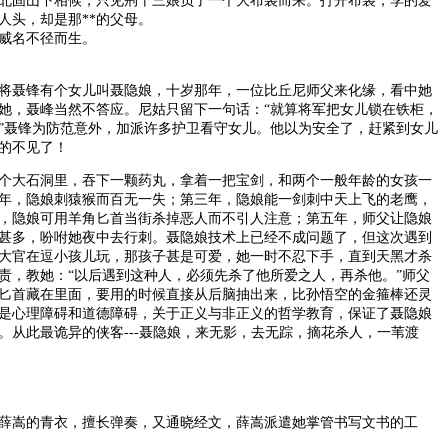
固山下相候，只见荆十三娘负了一个大布袋而来。打开布袋，李的爱
人头，却是那**的父母。
威名不径而生。
聂锋有个女儿叫聂隐娘，十岁那年，一位比丘尼师父来化缘，看中她
她，聂峰当然不答应。尼姑只留下一句话：“就算将军把女儿锁在铁柜，
”聂锋为防范意外，加派许多护卫看守女儿。他以为安全了，赶紧到女儿
的不见了！
大石洞里，吞下一颗药丸，拿着一把宝剑，和两个一般年龄的女孩一
年，隐娘刺猿猴而百无一失；第三年，隐娘能一剑刺中天上飞的老鹰，
，隐娘可用羊角匕首当街杀掉恶人而不引人注意；第五年，师父让隐娘
甚多，吩咐她夜中去行刺。聂隐娘技术上已经不成问题了，但这次遇到
大官在逗小孩儿玩，那孩子甚是可爱，她一时不忍下手，直到天黑才杀
责，教她：“以后遇到这种人，必须先杀了他所爱之人，再杀他。”师父
匕首藏在里面，要用的时候直接从后脑抽出来，比孙悟空的金箍棒还灵
是心理障碍和道德障碍，关于正义与非正义的哲学教育，保证了聂隐娘
。从此最诡异的侠客---聂隐娘，来无影，去无踪，摘花杀人，一苇渡
嵩的青衣，擅长弹奏，又通晓经文，薛嵩派遣她掌管书写文书的工