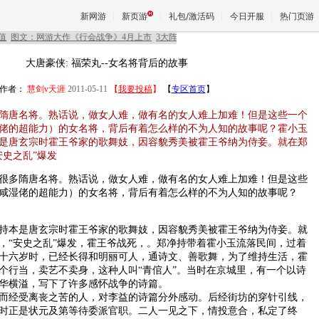
新网游
新页游
礼包/激活码
今日开服
热门页游
大唐豪侠: 福荣丸--女名将背后的故事
魔兽
作者：
慧剑v天涯
2011-05-11
【
我要投稿
】
【
专区首页
】
隋唐名将。熟话说，做女人难，做有名的女人难上加难！但是这些一个
天堂
佬的超能力）的女名将，背后有着怎么样的不为人知的故事呢？霍小玉
是唐玄宗时霍王爷家的歌舞妓，因容貌秀美被霍王爷纳为侍妾。就在郑
安史之乱”爆发
王权与
多隋唐名将。熟话说，做女人难，做有名的女人难上加难！但是这些
咸湿佬的超能力）的女名将，背后有着怎么样的不为人知的故事呢？
本是唐玄宗时霍王爷家的歌舞妓，因容貌秀美被霍王爷纳为侍妾。就
，“安史之乱”爆发，霍王爷战死，。郑净持带着霍小玉流落民间，过着
十六岁时，已经长得和明丽可人，通诗文、善歌舞，为了维持生活，霍
个行当，卖艺不卖身，这种人叫“青倌人”。当时在京城里，有一个以诗
华横溢，写下了许多感怀战争的诗篇。
经受离丧之苦的人，对李益的诗篇分外感动。后经街坊的穿针引线，
时正是状元及第等待委派官职。二人一见之下，情投意合，私定了终