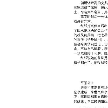
朝廷让薛嵩的女儿嫁给
三家结成了亲家，彼此
士，命名为外宅男，用
薛嵩听到后十分忧虑
线身有异术。
红线打点停当后出发
了田承嗣床头的金盒作
的枕头前露着一把七星
的衣服（护身所用）。
使者给田承嗣送信，信
盒，不敢自己留着，恭
一场危机终于化解。红
红线说她的前世是一
孩子都死了。她投胎转
平阳公主
唐高祖李渊共有19
是李建成，李世民和李
岁，李世民和李玄霸同
的妹妹，李世民的姐姐