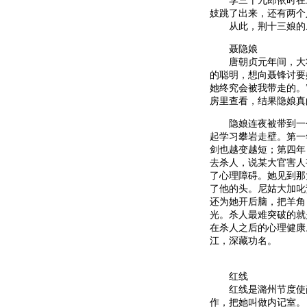
李三十九郎依时在北
妓跳了出来，还有两个
从此，荆十三娘的
聂隐娘
唐朝贞元年间，大将
的聪明，想向聂锋讨要
她终究会被我带走的。
房里查看，结果隐娘真
隐娘连夜被带到一个
起学习攀岩走壁。第一
剑也越变越短；第四年
去杀人，说某大官害人
了心理障碍。她见到那
了他的头。尼姑大加叱
还为她开后脑，把羊角
光。杀人最难突破的就
在杀人之后的心理健康
江，深藏功名。
红线
红线是潞州节度使薛
作，把她叫做内记室。