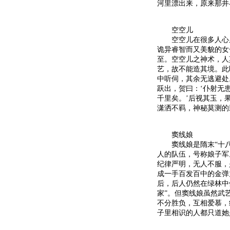
河里漂出来，原来那井
空空儿
空空儿在很多人心里
诡异睿智而又美貌的女
至。空空儿之神术，人
艺，故不能造其境。此
中听伺，其余无逃避处
跃出，贺曰：‘仆射无
千里矣。’后视其玉，
潇洒不羁，神秘莫测的
窦线娘
窦线娘是隋末“十八路
人的队伍，号称娘子军
纪律严明，无人不服，
成一手百发百中的金弹
后，后人仍然在绿林中
家”。但窦线娘虽然武
不分胜负，互相爱慕，
子里相识的人都只道她