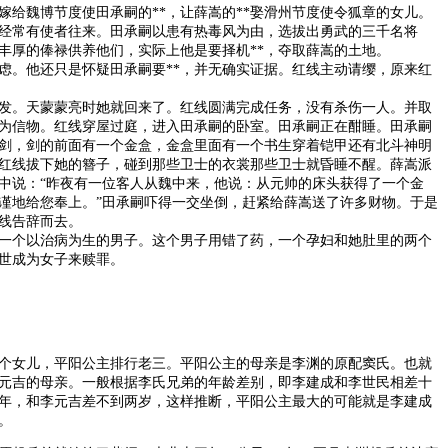
魏博节度使田承嗣的**，让薛嵩的**娶滑州节度使令狐章的女儿。
经常有使者往来。田承嗣以患有热毒风为由，选拔出勇武的三千名将
丰厚的俸禄供养他们，实际上他是要择机**，夺取薛嵩的土地。
。他还只是怀疑田承嗣要**，并无确实证据。红线主动请缨，原来红
。天蒙蒙亮时她就回来了。红线圆满完成任务，没有杀伤一人。并取
为信物。红线穿屋过庭，进入田承嗣的卧室。田承嗣正在酣睡。田承嗣
剑，剑的前面有一个金盒，金盒里面有一个书生穿着铠甲还有北斗神明
红线拔下她的簪子，碰到那些卫士的衣裳那些卫士就昏睡不醒。薛嵩派
中说：“昨夜有一位客人从魏中来，他说：从元帅的床头获得了一个金
谨地给您奉上。”田承嗣吓得一交坐倒，赶紧给薛嵩送了许多财物。于是
线告辞而去。
个以治病为生的男子。这个男子用错了药，一个孕妇和她肚里的两个
世成为女子来赎罪。
个女儿，平阳公主排行老三。平阳公主的母亲是李渊的原配窦氏。也就
元吉的母亲。一般根据李氏兄弟的年龄差别，即李建成和李世民相差十
年，和李元吉差不到两岁，这样推断，平阳公主最大的可能就是李建成
。