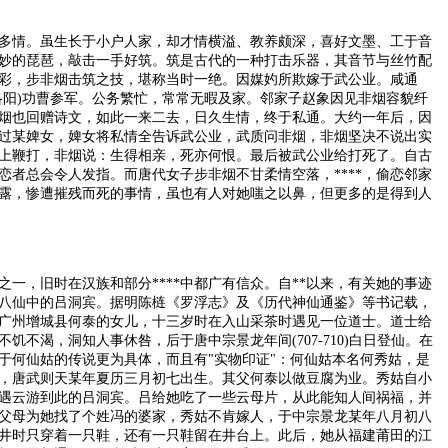
情。虽生长于小户人家，却才情横溢、教养颇深，喜好文墨、工于音
妙的琵琶，敲击一手好筑。筑是古代的一种打击乐器，其音节与丝竹配
彩，步非烟击筑之技，堪称当时一绝。因媒妁所欺嫁于武公业。咸通
洛阳)功曹参军。公务繁忙，常常无暇及家。邻家子赵象因见非烟容貌纤
烟也回赠诗文，如此一来二去，日久生情，终于私通。大约一年后，因
过某婢女，婢女将私情全告诉武公业，武质问非烟，非烟坚决不说出实
上鞭打，非烟说：生得相亲，死亦何恨。最后被武公业给打死了。自古
别恋者总会令人发指。而唐代女子步非烟不甘柔情空落，****，偷恋邻家
露，惨遭摧残而死的事情，虽也有人对她嗤之以鼻，但更多的是得到人
，旧时在汉族和部分****中都广有信众。自**以来，有关她的事迹
八仙中的吕洞宾。据明陈梿《罗浮志》及《历代神仙通鉴》等书记载，
广州增城县何泰的女儿，十三岁时在入山采茶时遇见一位道士。道士给
饥不渴，洞知人事休咎，后于唐中宗景龙年间(707-710)白日登仙。在
于何仙姑的传说更为具体，而且有"实物印证"：何仙姑本名何秀姑，是
，唐武则天某年夏历三月初七出生。其父何泰以做豆腐为业。秀姑自小
遇云游到此的吕洞宾。吕给她吃了一些云母片，从此能知人间祸福，并
父母为她找了个姓冯的婆家，秀姑不肯嫁人，于中宗景龙某年八月初八
井时只穿着一只鞋，还有一只鞋留在井台上。此后，她从福建莆田的江