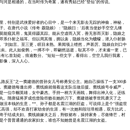
与河是相通的，在当时传为奇案，遂有秀姑已经"登仙"的传说。
，特别是武侠爱好者的心目中，是一个来无影去无踪的神偷，神秘，
子。在唐代小说《传奇·聂隐娘》：“隐娘曰：‘后夜当使妙手空空儿继
莫能窥其用，鬼莫得蹑其踪。能从空虚而入冥，善无形而灭影，隐娘之
即系仆射之福耳。但以周其颈，拥以衾，隐娘当化为蠛蠓，潜入仆射肠
。’刘如言。至三更，瞑目未熟。果闻项上铿然，声甚厉。隐娘自刘口中
患矣。此人如俊鹘，一搏不中，即翩然远逝，耻其不中，才未逾一更，已
果有匕首划处，痕逾数分。”短短一些文字，看得出，空空儿我行我素，
影像，深入人心。
反王”之一窦建德的曾孙女儿号称勇安公主。她自己操练了一支300多
。窦建德每逢出师，窦线娘就领着这支队伍做后援。窦线娘号令威严，
是一位巾帼英雄，女中豪杰。手持一柄方天画戟，舞得出神入化，还练
丸。隋唐猛将罗成也曾险些败在她的刀下。窦建德被李世民袭灭了之
做没本钱的生意，**、孙子都是名震江湖的巨盗，可说得上是个“强盗世
艺高强，却不欢喜打家劫舍的生涯，有一次她和段珪璋相遇，双方比武，
终于结成夫妇。窦线娘嫁夫之后，荆钗裙布，操持家务，尽敛锋芒，村
是个普普通通的农家妇女，谁也不知她曾是名震江湖的女盗。