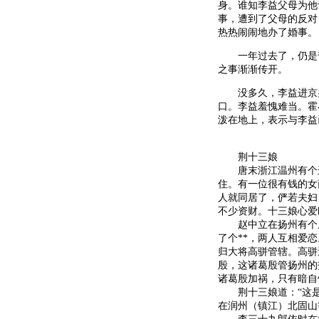
身。谁知李益父母为他
事，遭到了父母的反对
热热闹闹地办了婚事。
一年过去了，仍是杳
之事渐渐传开。
没多久，李益进京办
口。李益羞愧难当。霍
泼在地上，表示与李益
荆十三娘
唐末浙江温州有个进
住。有一位很有钱的女
人就同居了，俨若夫妇
不少资财。十三娘心爱
赵中立在扬州有个朋
了个**，两人互相爱
归大将高骈管辖。高骈
殷，这诸葛殷管扬州的
诸葛殷加祸，只有暗自
荆十三娘道：“这是
在润州（镇江）北固山